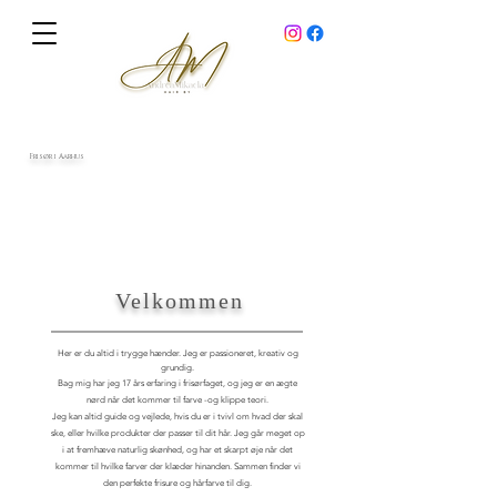
Frisør i Aarhus
Velkommen
Her er du altid i trygge hænder. Jeg er passioneret, kreativ og
grundig.
Bag mig har jeg 17 års erfaring i frisørfaget, og jeg er en ægte
nørd når det kommer til farve -og klippe teori.
Jeg kan altid guide og vejlede, hvis du er i tvivl om hvad der skal
ske, eller hvilke produkter der passer til dit hår. Jeg går meget op
i at fremhæve naturlig skønhed, og har et skarpt øje når det
kommer til hvilke farver der klæder hinanden. Sammen finder vi
den perfekte frisure og hårfarve til dig.