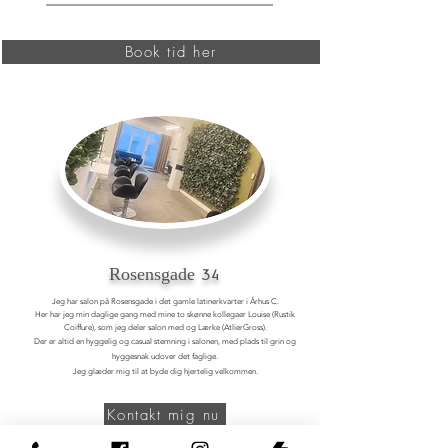
Book tid her
Rosensgade 34
Jeg har salon på Rosensgade i det gamle latinerkvarter i Århus C.
Her har jeg min daglige gang med mine to skønne kollegaer Louise (Rustik
Coiffure), som jeg deler salon med og Lærke (AtlierGross).
Der er altid en hyggelig og casual stemning i salonen, med plads til grin og
hyggesnak udover det faglige.
Jeg glæder mig til at byde dig hjertelig velkommen.
Kontakt mig nu